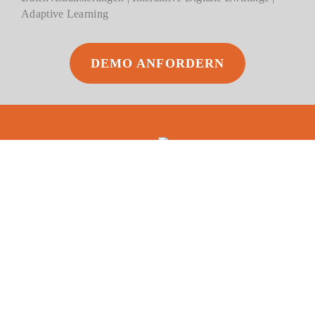
Adaptive Learning
DEMO ANFORDERN
Was macht VITA?
VITA
ist die Abkürzung für unseren Leitsatz: Vermitteln,
Intera
gieren, Trainieren und Anwenden. Wir schaffen
Lösungen zum besseren Verständnis von Information und
Daten
.
Wissen