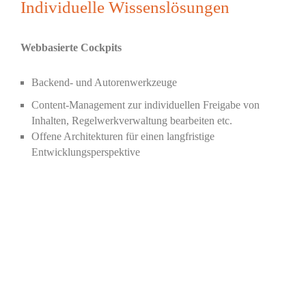
Individuelle Wissenslösungen
Webbasierte Cockpits​
Backend- und Autorenwerkzeuge​
Content-Management zur individuellen ​
Freigabe von
Inhalten
, Regelwerkverwaltung bearbeiten etc.
O
ffene Architekturen für einen langfristige
Entwicklungsperspektive
Web-App / Webservice
Einbindung als Webservice​
Leichtere Integration in die eigene​ kundenseitige